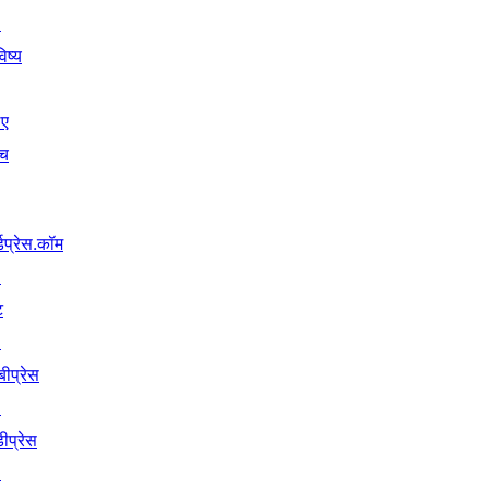
↗
िष्य
िए
ंच
्डप्रेस.कॉम
↗
ट
↗
बीप्रेस
↗
ीप्रेस
↗