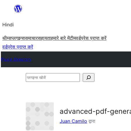
सामग्री
पर
Hindi
जाएं
थीम्स
प्लगइन्स
समाचार
सहायता
हमारे बारे में
टीम
वर्डप्रेस प्राप्त करें
वर्डप्रेस प्राप्त करें
Plugin Directory
प्लगइन्स
खोजें
advanced-pdf-gener
Juan Camilo
द्वारा