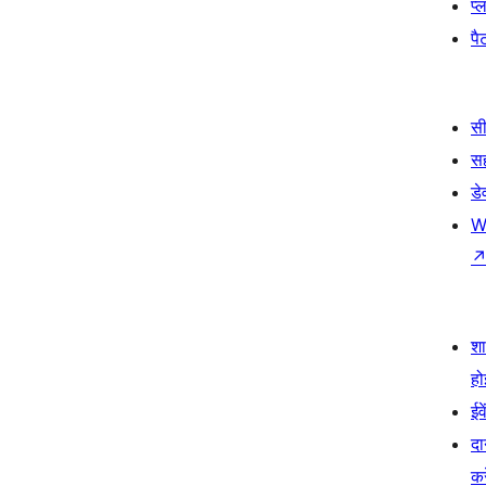
प्
पैट
सी
स
डे
W
श
हो
ईव
दा
कर