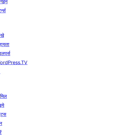
लगइन
र्न्स
खे
हायता
वलपर्स
ordPress.TV
↗
ामिल
इये
ेंट्स
न
ें