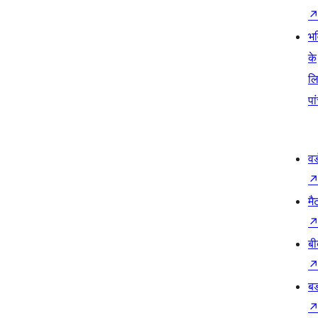
भव
के
ल
पा
वर
मै
बी
बड