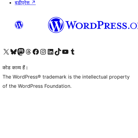
बडीप्रेस
↗
Visit our X (formerly Twitter) account
हमारे बलुस्की खाते पर जाएँ
Visit our Mastodon account
हमारे थ्रेड्स अकाउंट पर जाएं
हमारे फेसबुक पेज पर जाएँ
हमारे इंस्टाग्राम अकाउंट पर जाएं
हमारे लिंक्डइन खाते पर जाएँ
हमारे टिकटॉक खाते पर जाएँ
हमारे यूट्यूब चैनल पर जाएं
हमारे Tumblr खाते पर जाएँ
कोड काव्य हैं।
The WordPress® trademark is the intellectual property
of the WordPress Foundation.