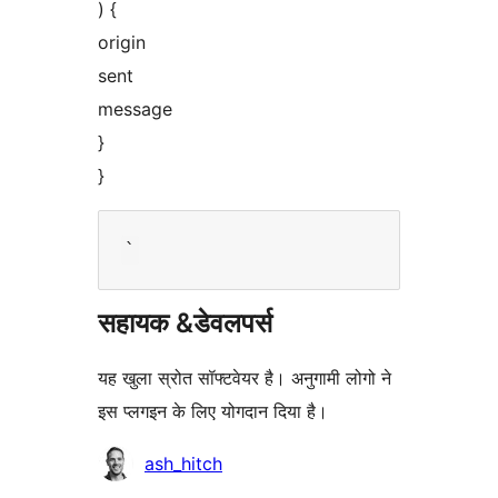
) {
origin
sent
message
}
}
सहायक &डेवलपर्स
यह खुला स्रोत सॉफ्टवेयर है। अनुगामी लोगो ने
इस प्लगइन के लिए योगदान दिया है।
योगदानकर्ता
ash_hitch