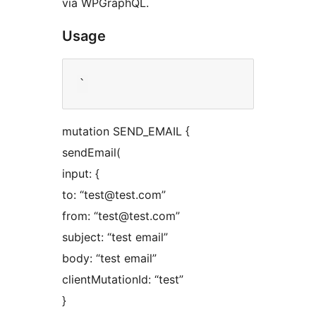
via WPGraphQL.
Usage
mutation SEND_EMAIL {
sendEmail(
input: {
to: “test@test.com”
from: “test@test.com”
subject: “test email”
body: “test email”
clientMutationId: “test”
}