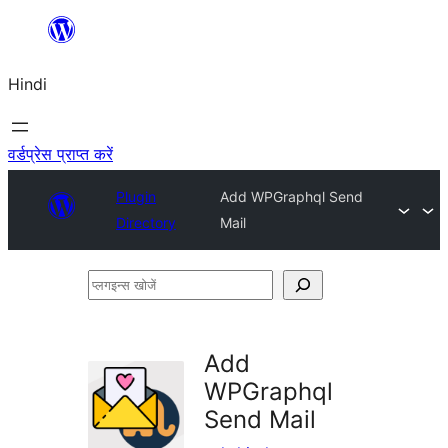
सामग्री
पर
Hindi
जाएं
वर्डप्रेस प्राप्त करें
Plugin
Add WPGraphql Send
Directory
Mail
प्लगइन्स
खोजें
Add
WPGraphql
Send Mail