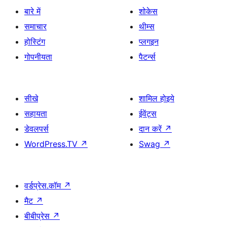
बारे में
शोकेस
समाचार
थीम्स
होस्टिंग
प्लगइन
गोपनीयता
पैटर्न्स
सीखे
शामिल होइये
सहायता
ईवेंट्स
डेवलपर्स
दान करें
↗
WordPress.TV
↗
Swag
↗
वर्डप्रेस.कॉम
↗
मैट
↗
बीबीप्रेस
↗