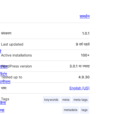
समर्थन
मेटा
संस्करण
1.0.1
Last updated
9 वर्ष
पहले
रे
Active installations
100+
माचार
WordPress version
3.0.1 या ज्यादा
स्टिंग
Tested up to
4.9.30
पनीयता
भाषा
English (US)
Tags
keywords
meta
meta tags
ोकेस
म्स
metadata
tags