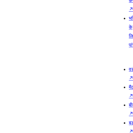
कर
भव
के
ल
पा
वर
मै
बी
बड