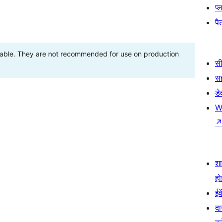
प्
पैट
stable. They are not recommended for use on production
सी
स
डे
W
श
हो
ईव
दा