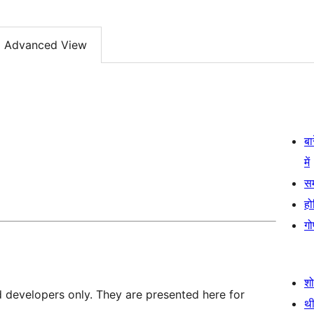
Advanced View
बा
में
स
हो
गो
श
d developers only. They are presented here for
थी