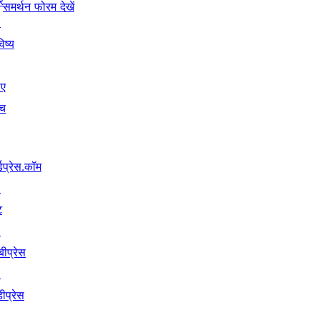
ें
समर्थन फोरम देखें
↗
िष्य
िए
ंच
्डप्रेस.कॉम
↗
ट
↗
बीप्रेस
↗
ीप्रेस
↗