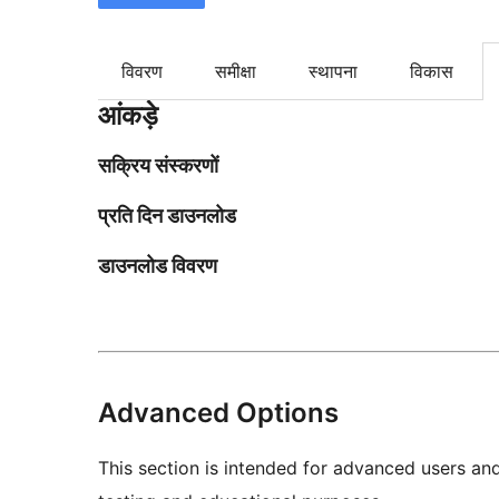
विवरण
समीक्षा
स्थापना
विकास
आंकड़े
सक्रिय संस्करणों
प्रति दिन डाउनलोड
डाउनलोड विवरण
Advanced Options
This section is intended for advanced users an