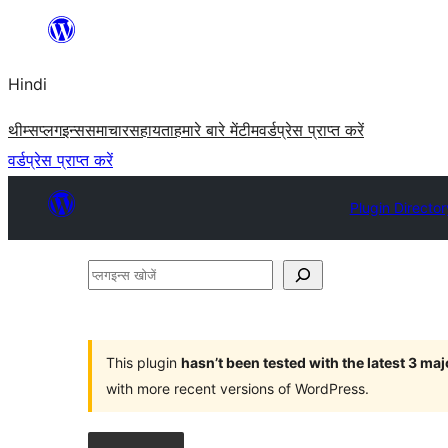
सामग्री
पर
Hindi
जाएं
थीम्स
प्लगइन्स
समाचार
सहायता
हमारे बारे में
टीम
वर्डप्रेस प्राप्त करें
वर्डप्रेस प्राप्त करें
Plugin Director
प्लगइन्स
खोजें
This plugin
hasn’t been tested with the latest 3 ma
with more recent versions of WordPress.