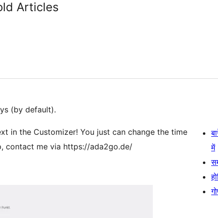
ld Articles
ys (by default).
xt in the Customizer! You just can change the time
बा
lp, contact me via https://ada2go.de/
में
स
हो
गो