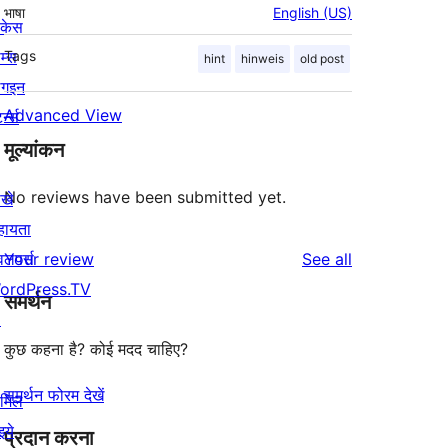
भाषा
English (US)
ोकेस
म्स
Tags
hint
hinweis
old post
लगइन
Advanced View
र्न्स
मूल्यांकन
No reviews have been submitted yet.
खे
हायता
reviews
वलपर्स
Your review
See all
ordPress.TV
समर्थन
↗
कुछ कहना है? कोई मदद चाहिए?
समर्थन फोरम देखें
ामिल
इये
प्रदान करना