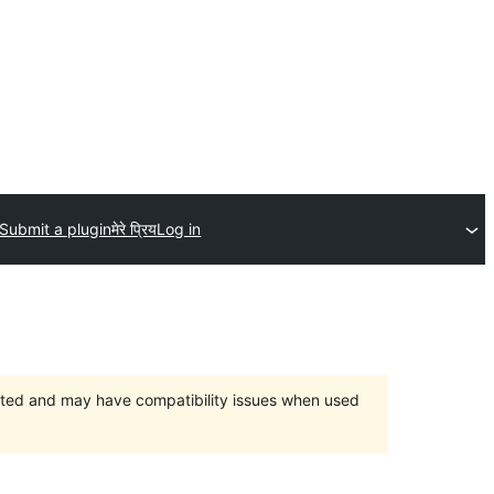
Submit a plugin
मेरे प्रिय
Log in
orted and may have compatibility issues when used