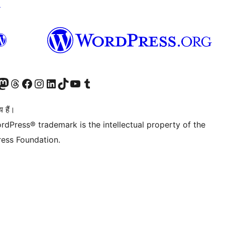
↗
Twitter) account
ँ
sit our Mastodon account
हमारे थ्रेड्स अकाउंट पर जाएं
हमारे फेसबुक पेज पर जाएँ
हमारे इंस्टाग्राम अकाउंट पर जाएं
हमारे लिंक्डइन खाते पर जाएँ
हमारे टिकटॉक खाते पर जाएँ
हमारे यूट्यूब चैनल पर जाएं
हमारे Tumblr खाते पर जाएँ
 हैं।
rdPress® trademark is the intellectual property of the
ess Foundation.