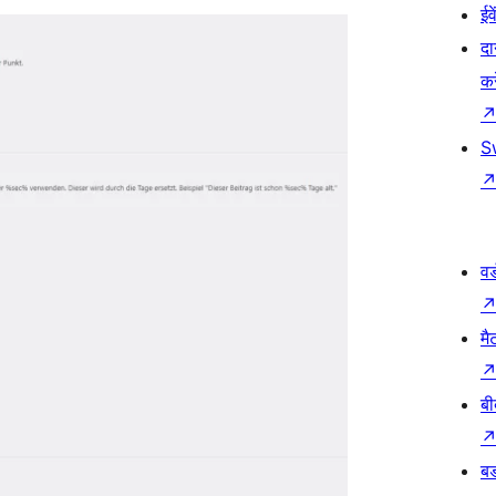
ईव
दा
कर
S
वर
मै
बी
बड