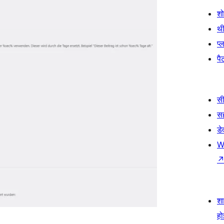
श
थी
प्
पैट
सी
स
डे
W
श
हो