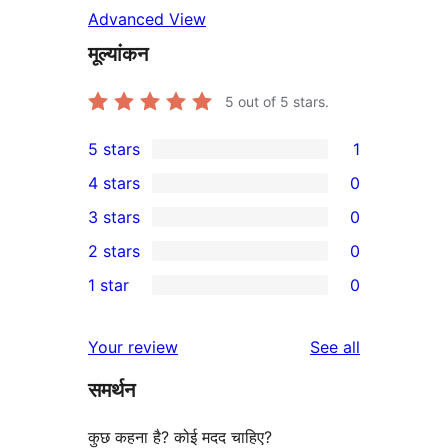
Advanced View
मूल्यांकन
5
out of 5 stars.
5 stars
1
1
4 stars
0
5-
0
3 stars
0
star
4-
0
2 stars
0
review
star
3-
0
1 star
0
reviews
star
2-
0
reviews
star
1-
reviews
Your review
See all
reviews
star
समर्थन
reviews
कुछ कहना है? कोई मदद चाहिए?