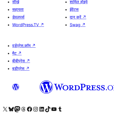
सीखे
शामिल होइये
सहायता
ईवेंट्स
डेवलपर्स
दान करें
↗
WordPress.TV
↗
Swag
↗
वर्डप्रेस.कॉम
↗
मैट
↗
बीबीप्रेस
↗
बडीप्रेस
↗
Visit our X (formerly Twitter) account
हमारे बलुस्की खाते पर जाएँ
Visit our Mastodon account
हमारे थ्रेड्स अकाउंट पर जाएं
हमारे फेसबुक पेज पर जाएँ
हमारे इंस्टाग्राम अकाउंट पर जाएं
हमारे लिंक्डइन खाते पर जाएँ
हमारे टिकटॉक खाते पर जाएँ
हमारे यूट्यूब चैनल पर जाएं
हमारे Tumblr खाते पर जाएँ