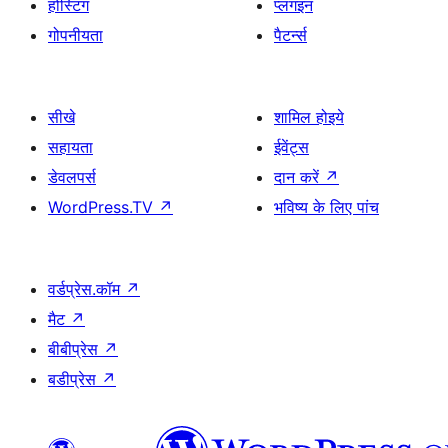
होस्टिंग
प्लगइन
गोपनीयता
पैटर्न्स
सीखे
शामिल होइये
सहायता
ईवेंट्स
डेवलपर्स
दान करें
↗
WordPress.TV
↗
भविष्य के लिए पांच
वर्डप्रेस.कॉम
↗
मैट
↗
बीबीप्रेस
↗
बडीप्रेस
↗