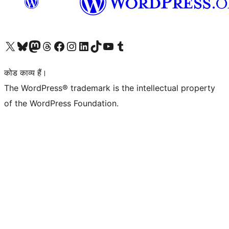
Visit our X (formerly Twitter) account
हमारे बलुस्की खाते पर जाएँ
Visit our Mastodon account
हमारे थ्रेड्स अकाउंट पर जाएं
हमारे फेसबुक पेज पर जाएँ
हमारे इंस्टाग्राम अकाउंट पर जाएं
हमारे लिंक्डइन खाते पर जाएँ
हमारे टिकटॉक खाते पर जाएँ
हमारे यूट्यूब चैनल पर जाएं
हमारे Tumblr खाते पर जाएँ
कोड काव्य हैं।
The WordPress® trademark is the intellectual property
of the WordPress Foundation.